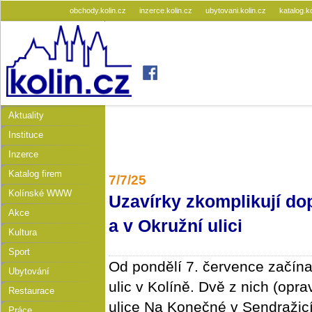
obchody.kolin.cz
inzerce.kolin.cz
ubytovani.kolin.cz
katalog.k
Aktuality
Instituce
Inzerce
Katalog firem
7/7/25
Kolínské WWW
Uzavírky zkomplikují do
Akce
a v Okružní ulici
Kultura
Sport
Od pondělí 7. července začína
Ubytování
ulic v Kolíně. Dvě z nich (opra
Restaurace
ulice Na Konečné v Sendražic
Práce