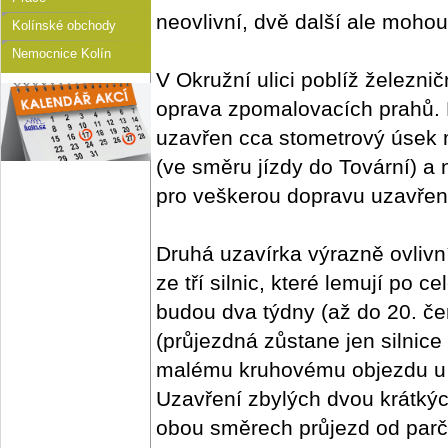
neovlivní, dvě další ale mohou
Kolínské obchody
Nemocnice Kolín
V Okružní ulici poblíž železni
oprava zpomalovacích prahů. M
uzavřen cca stometrový úsek m
(ve směru jízdy do Tovární) a 
pro veškerou dopravu uzavře
Druhá uzavírka výrazně ovlivn
ze tří silnic, které lemují po
budou dva týdny (až do 20. č
(průjezdná zůstane jen silnice
malému kruhovému objezdu u v
Uzavření zbylých dvou krátkýc
obou směrech průjezd od parč