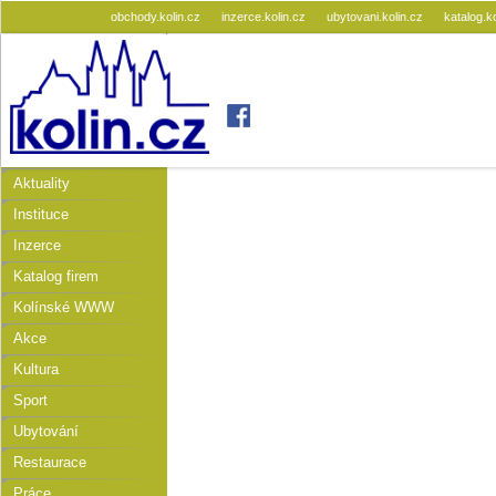
obchody.kolin.cz
inzerce.kolin.cz
ubytovani.kolin.cz
katalog.k
Aktuality
Instituce
Inzerce
Katalog firem
Kolínské WWW
Akce
Kultura
Sport
Ubytování
Restaurace
Práce