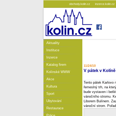
obchody.kolin.cz
inzerce.kolin.cz
Aktuality
Instituce
Inzerce
Katalog firem
11/24/10
V pátek v Kolín
Kolínské WWW
Akce
Tento pátek Karlovo 
Kultura
řemeslný trh, na kte
bude vystaven i betl
Sport
vánočního stromu. Ke
Ubytování
Liborem Bulínem. Zazp
vánoční strom. Pořada
Restaurace
Práce