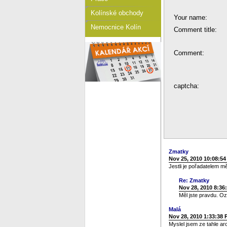
Kolínské obchody
Your name:
Nemocnice Kolín
Comment title:
Comment:
captcha:
Zmatky
Nov 25, 2010 10:08:5
Jestli je pořadatelem m
Re: Zmatky
Nov 28, 2010 8:36
Měl jste pravdu. Oz
Malá
Nov 28, 2010 1:33:38
Myslel jsem ze tahle a