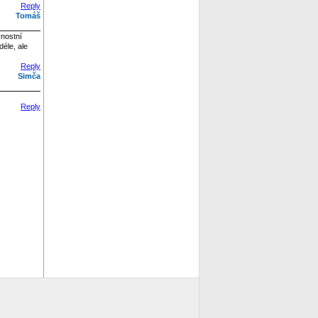
Reply
Tomáš
vnostní
déle, ale
Reply
Simča
Reply