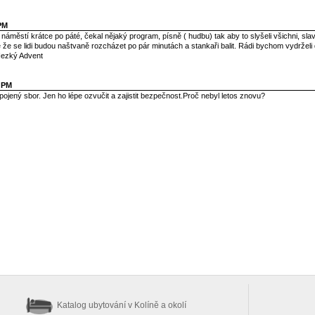
 PM
 náměstí krátce po páté, čekal nějaký program, písně ( hudbu) tak aby to slyšeli všichni, sla
 že se lidi budou naštvaně rozcházet po pár minutách a stankaři balit. Rádi bychom vydrželi 
Hezký Advent
1 PM
pojený sbor. Jen ho lépe ozvučit a zajistit bezpečnost.Proč nebyl letos znovu?
Katalog ubytování
v Kolíně a okolí