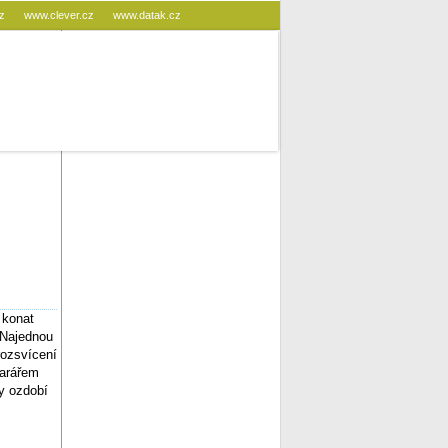
cz
www.clever.cz
www.datak.cz
 konat
 Najednou
rozsvícení
farářem
ky ozdobí