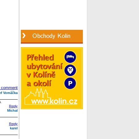
 comment
ef Vomáčka
á.
Reply
Michal
Reply
karel