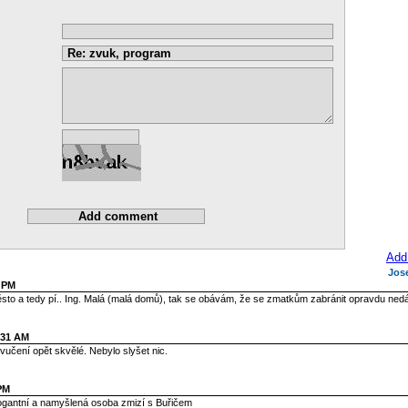
Add
Jos
4 PM
ěsto a tedy pí.. Ing. Malá (malá domů), tak se obávám, že se zmatkům zabránit opravdu ned
:31 AM
vučení opět skvělé. Nebylo slyšet nic.
 PM
rogantní a namyšlená osoba zmizí s Buřičem