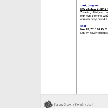
zvuk, program
Nov 28, 2010 9:33:42
Zdravím, přišel jsem na
rozvícení stromku, a né
opravdu nebyl důvod. 
sbor
Nov 28, 2010 10:45:0
Loni byl skvělý nápad s
Kalendář akcí
v Kolíně a okolí