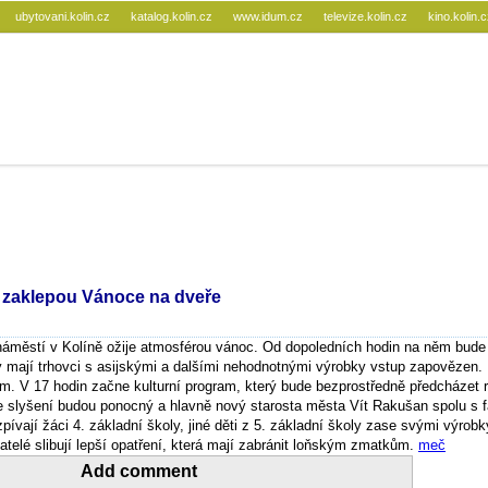
ubytovani.kolin.cz
katalog.kolin.cz
www.idum.cz
televize.kolin.cz
kino.kolin.
ě zaklepou Vánoce na dveře
náměstí v Kolíně ožije atmosférou vánoc. Od dopoledních hodin na něm bude
rý mají trhovci s asijskými a dalšími nehodnotnými výrobky vstup zapovězen.
ém. V 17 hodin začne kulturní program, který bude bezprostředně předcházet 
 slyšení budou ponocný a hlavně nový starosta města Vít Rakušan spolu s 
ívají žáci 4. základní školy, jiné děti z 5. základní školy zase svými výrob
telé slibují lepší opatření, která mají zabránit loňským zmatkům.
meč
Add comment