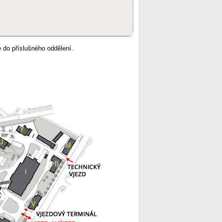
 do příslušného oddělení.
Y
J
M
B
I
V