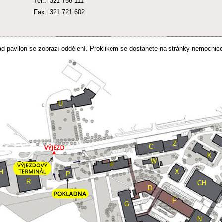
Tel.:
321 756 111
Fax.:
321 721 602
nad pavilon se zobrazí oddělení. Proklikem se dostanete na stránky nemocnice
U
Z
C
K
W
E
X
H
P
R
CH
D
F
G
N