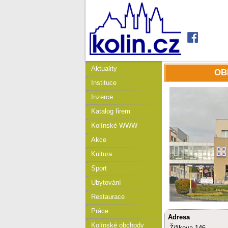
Aktuality
OB
Instituce
Inzerce
Katalog firem
Kolínské WWW
Akce
Kultura
Sport
Ubytování
Restaurace
Práce
Adresa
Kolínské obchody
Žižkova 146