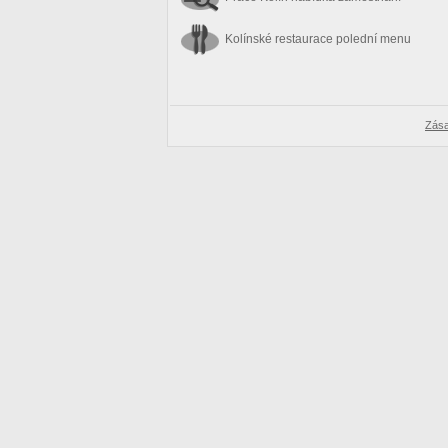
Kolínské restaurace
polední menu
Zása