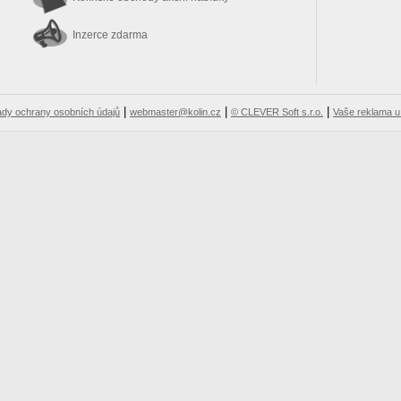
Inzerce zdarma
|
|
|
dy ochrany osobních údajů
webmaster@kolin.cz
© CLEVER Soft s.r.o.
Vaše reklama u