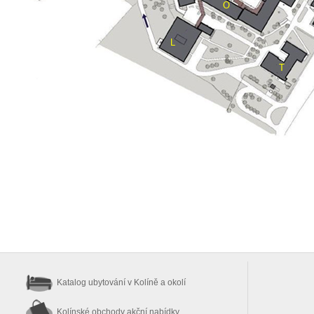
O
L
T
Katalog ubytování
v Kolíně a okolí
Kolínské obchody
akční nabídky