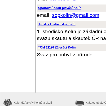
Sportovní oddíl plavání Kolín
email:
sopkolin@gmail.com
Junák - 1. středisko Kolín
1. středisko Kolín je základní
svazu skautů a skautek ČR na
TOM 21126 Zálesáci Kolín
Svaz pro pobyt v přírodě.
Kalendář akcí
v Kolíně a okolí
Katalog ubytov