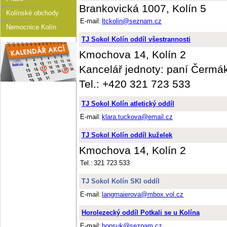
Brankovická 1007, Kolín 5
Kolínské obchody
E-mail:
ltckolin@seznam.cz
Nemocnice Kolín
TJ Sokol Kolín oddíl všestrannosti
Kmochova 14, Kolín 2
Kancelář jednoty: paní Čermá
Tel.: +420 321 723 533
TJ Sokol Kolín atletický oddíl
E-mail:
klara.tuckova@email.cz
TJ Sokol Kolín oddíl kuželek
Kmochova 14, Kolín 2
Tel.:
321 723 533
TJ Sokol Kolín SKI oddíl
E-mail:
langmaierova@mbox.vol.cz
Horolezecký oddíl Potkali se u Kolína
E-mail:
hopsuk@seznam.cz