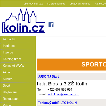
obchody.kolin.cz
inzerce.kolin.cz
ubytovani.kolin.cz
katalog.k
Aktuality
Instituce
Inzerce
Katalog firem
SPORTO
Kolínské WWW
Akce
JUDO TJ Start
Kultura
hala Bios u 3.ZŠ Kolín
Sport
Tel:
+420 607 558 994
Ubytování
E-mail:
judo.kolin@seznam.cz
Restaurace
Tenisový oddíl LTC KOLÍN
Práce