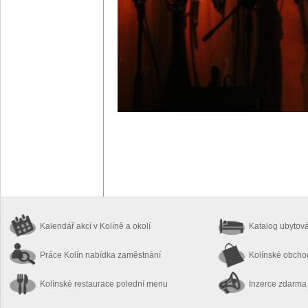
Kalendář akcí
v Kolíně a okolí
Katalog ubytov
Práce Kolín
nabídka zaměstnání
Kolínské obch
Kolínské restaurace
polední menu
Inzerce zdarma