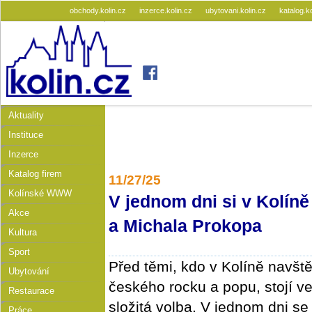
obchody.kolin.cz
inzerce.kolin.cz
ubytovani.kolin.cz
katalog.k
Aktuality
Instituce
Inzerce
Katalog firem
11/27/25
Kolínské WWW
V jednom dni si v Kolíně
Akce
a Michala Prokopa
Kultura
Sport
Před těmi, kdo v Kolíně navšt
Ubytování
českého rocku a popu, stojí v
Restaurace
složitá volba. V jednom dni se
Práce