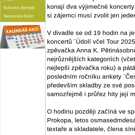
konají dva výjimečné koncerty
Kolínské obchody
si zájemci musí zvolit jen jede
Nemocnice Kolín
V divadle se od 19 hodin na j
koncertů ´Údolí včel Tour 202
zpěvačka Anna K. Pětinásobná
nejrůznějších kategoriích (včet
nejlepší zpěvačka roku) a pát
posledním ročníku ankety ´Čes
především skladby ze své posl
samozřejmě i průřez hity její 
O hodinu později začíná ve s
Prokopa, letos osmasedmdesát
textaře a skladatele, člena s