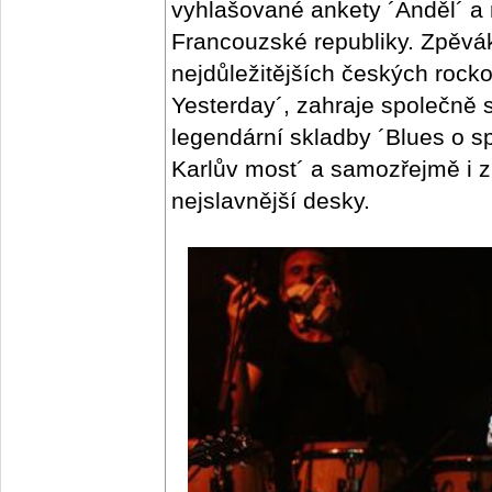
vyhlašované ankety ´Anděl´ a 
Francouzské republiky. Zpěvák
nejdůležitějších českých rock
Yesterday´, zahraje společně 
legendární skladby ´Blues o sp
Karlův most´ a samozřejmě i zl
nejslavnější desky.