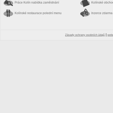
Práce Kolín
nabídka zaměstnání
Kolínské obch
Kolínské restaurace
polední menu
Inzerce zdarma
|
Zásady ochrany osobních údajů
web