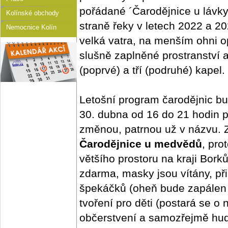
pořádané ´Čarodějnice u lávky
Kolínské obchody
straně řeky v letech 2022 a 2
Nemocnice Kolín
velká vatra, na menším ohni op
slušně zaplněné prostranství 
(poprvé) a tří (podruhé) kapel.
Letošní program čarodějnic bud
30. dubna od 16 do 21 hodin 
změnou, patrnou už v názvu. Z 
Čarodějnice u medvědů
, pro
většího prostoru na kraji Borků
zdarma, masky jsou vítány, p
špekáčků (oheň bude zapálen 
tvoření pro děti (postará se o
občerstvení a samozřejmě hu