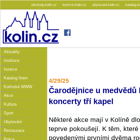
obchody.kolin.cz
inzerce.kolin.cz
ubytovani.kolin.cz
katalog.k
Aktuality
Instituce
Inzerce
Katalog firem
4/29/25
Kolínské WWW
Čarodějnice u medvědů l
Akce
koncerty tří kapel
Kultura
Sport
Některé akce mají v Kolíně dlou
Ubytování
teprve pokoušejí. K těm, které
Restaurace
povedenými prvními dvěma ročn
Práce