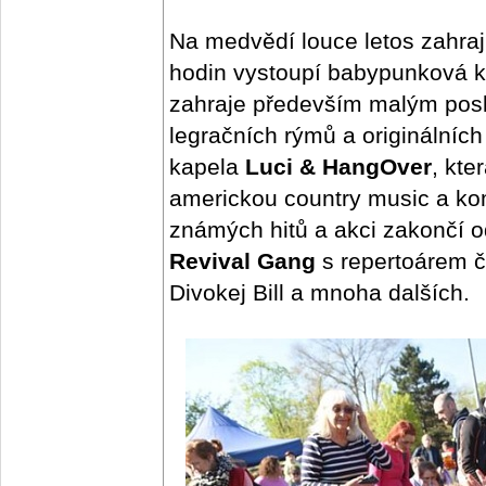
Na medvědí louce letos zahrají
hodin vystoupí babypunková 
zahraje především malým pos
legračních rýmů a originálních
kapela
Luci & HangOver
, kte
americkou country music a ko
známých hitů a akci zakončí o
Revival Gang
s repertoárem č
Divokej Bill a mnoha dalších.