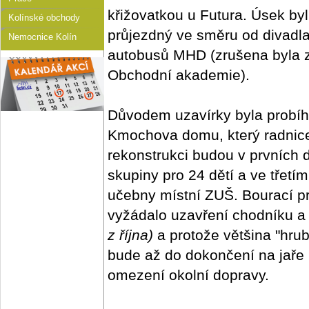
křižovatkou u Futura. Úsek b
Kolínské obchody
průjezdný ve směru od divadla 
Nemocnice Kolín
autobusů MHD (zrušena byla z
Obchodní akademie).
Důvodem uzavírky byla probíha
Kmochova domu, který radnice 
rekonstrukci budou v prvních d
skupiny pro 24 dětí a ve třetí
učebny místní ZUŠ. Bourací pr
vyžádalo uzavření chodníku a 
z října)
a protože většina "hrub
bude až do dokončení na jaře 
omezení okolní dopravy.