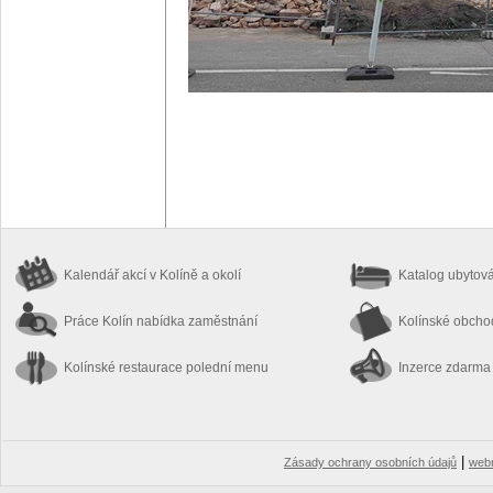
Kalendář akcí
v Kolíně a okolí
Katalog ubytov
Práce Kolín
nabídka zaměstnání
Kolínské obch
Kolínské restaurace
polední menu
Inzerce zdarma
|
Zásady ochrany osobních údajů
web