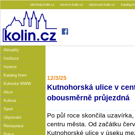
obchody.kolin.cz
inzerce.kolin.cz
ubytovani.kolin.cz
katalog.k
Aktuality
Instituce
Inzerce
Katalog firem
12/3/25
Kolínské WWW
Kutnohorská ulice v cen
Akce
obousměrně průjezdná
Kultura
Sport
Po půl roce skončila uzavírka
Ubytování
centru města. Od začátku červ
Restaurace
Kutnohorské ulice v úseku mez
Práce