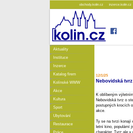
obchody.kolin.cz
inzerce.kolin.cz
Aktuality
Instituce
Inzerce
Katalog firem
12/1/25
Nebovidská tvrz 
Kolínské WWW
Akce
K oblíbeným výletním 
Kultura
Nebovidská tvrz o st
postupných krocích o
Sport
akce.
Ubytování
Ty se na tvrzi konají
Restaurace
letní kino, populární
charakter. Tvrz ale v
Práce