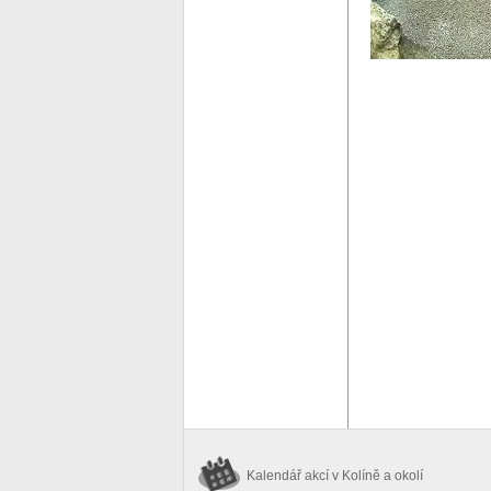
Kalendář akcí
v Kolíně a okolí