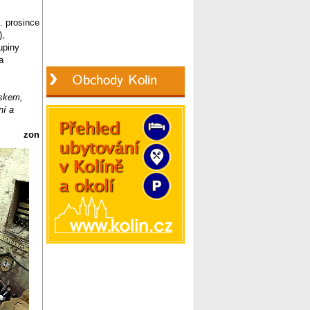
. prosince
),
upiny
a
oskem,
ní a
zon