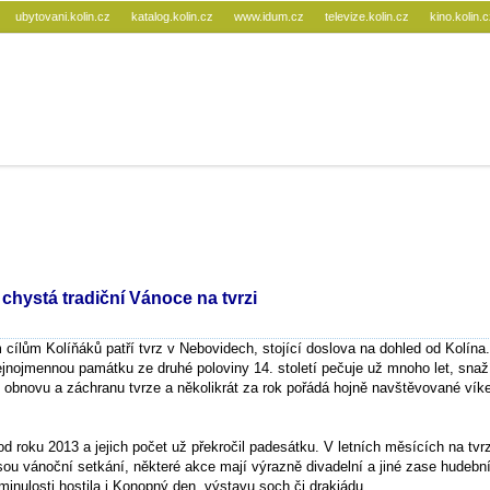
ubytovani.kolin.cz
katalog.kolin.cz
www.idum.cz
televize.kolin.cz
kino.kolin.
chystá tradiční Vánoce na tvrzi
cílům Kolíňáků patří tvrz v Nebovidech, stojící doslova na dohled od Kolína
ejnojmennou památku ze druhé poloviny 14. století pečuje už mnoho let, snaž
 obnovu a záchranu tvrze a několikrát za rok pořádá hojně navštěvované ví
 od roku 2013 a jejich počet už překročil padesátku. V letních měsících na tvr
 jsou vánoční setkání, některé akce mají výrazně divadelní a jiné zase hudebn
 minulosti hostila i Konopný den, výstavu soch či drakiádu.