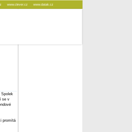
cz
www.clever.cz
www.datak.cz
. Spolek
í se v
kendové
zi promítá
í