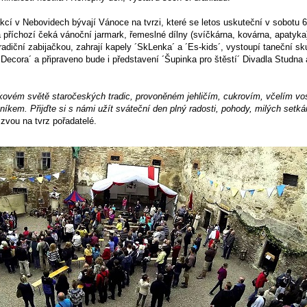
cí v Nebovidech bývají Vánoce na tvrzi, které se letos uskuteční v sobotu 6
 příchozí čeká vánoční jarmark, řemeslné dílny (svíčkárna, kovárna, apatyka
adiční zabijačkou, zahrají kapely ´SkLenka´ a ´Es-kids´, vystoupí taneční sk
Decora´ a připraveno bude i představení ´Šupinka pro štěstí´ Divadla Studna 
kovém světě staročeských tradic, provoněném jehličím, cukrovím, včelím v
kem. Přijďte si s námi užít sváteční den plný radosti, pohody, milých setká
zvou na tvrz pořadatelé.