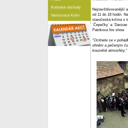
Kolínské obchody
Nejnavštěvovanější ak
od 11 do 18 hodin. Na
Nemocnice Kolín
staročeská krčma s tr
´Čepečky´ a ´Danzae 
Patrikova fire show.
"Ocitnete se v pohád
ohněm a pečeným čuní
kouzelné atmosféry,"